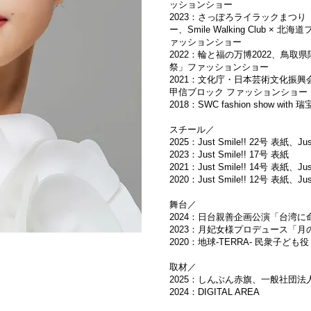
ッションショー
2023：さっぽろライラックまつ
ー、Smile Walking Club × 北海
ァッションショー
2022：輪と福の万博2022、鳥
祭」ファッションショー
2021：文化庁・日本芸術文化振興
甲信ブロック ファッションショー
2018：SWC fashion show with 
スチール／
2025：Just Smile!! 22号 表紙、Jus
2023：Just Smile!! 17号 表紙
2021：Just Smile!! 14号 表紙、Jus
2020：Just Smile!! 12号 表紙、Jus
舞台／
2024：日台親善企画公演「台湾
2023：月妃女様プロデュース「
2020：地球-TERRA- 民衆子ども役
取材／
2025：しんぶん赤旗、一般社団法
2024：DIGITAL AREA