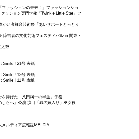
り「ファッションの未来！」ファッションショ
道ファッション専門学校「Twinkle Little Star」フ
取県障がい者舞台芸術祭「あいサポートとっとり
会 障害者の文化芸術フェスティバル in 関東・
瑞宝太鼓
t Smile!! 21号 表紙
t Smile!! 13号 表紙
t Smile!! 11号 表紙
に命を捧げた 八田與一の半生」子役
月のしらべ」公演 演目「狐の嫁入り」巫女役
人メルディア広報誌MELDIA