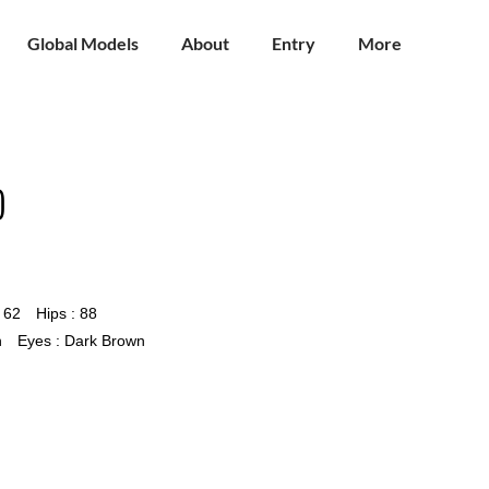
Global Models
About
Entry
More
o
: 62 Hips : 88
n Eyes : Dark Brown