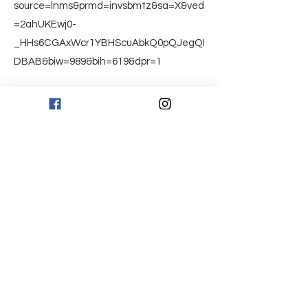
source=lnms&prmd=invsbmtz&sa=X&ved
=2ahUKEwj0-
_HHs6CGAxWcr1YBHScuAbkQ0pQJegQI
DBAB&biw=989&bih=619&dpr=1
Yahooニュースでは、注目度UP記事とし
て1位にも！
Previous
Next