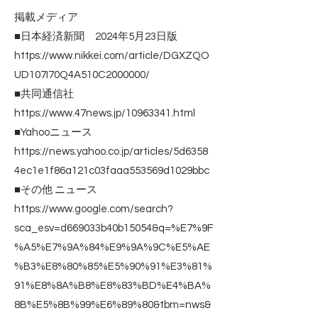
掲載メディア
■日本経済新聞 2024年5月23日版
https://www.nikkei.com/article/DGXZQO
UD107I70Q4A510C2000000/
■共同通信社
https://www.47news.jp/10963341.html
■Yahooニュース
https://news.yahoo.co.jp/articles/5d6358
4ec1e1f86a121c03faaa553569d1029bbc
■その他 ニュース
https://www.google.com/search?
sca_esv=d669033b40b15054&q=%E7%9F
%A5%E7%9A%84%E9%9A%9C%E5%AE
%B3%E8%80%85%E5%90%91%E3%81%
91%E8%8A%B8%E8%83%BD%E4%BA%
8B%E5%8B%99%E6%89%80&tbm=nws&